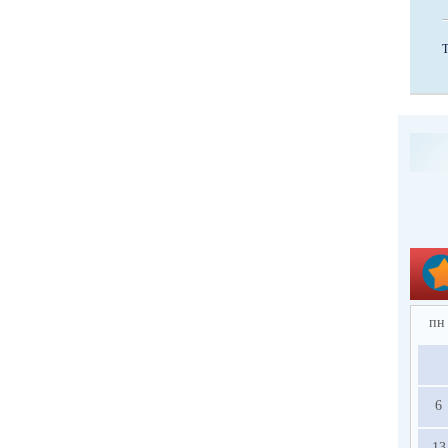
пн
6
13