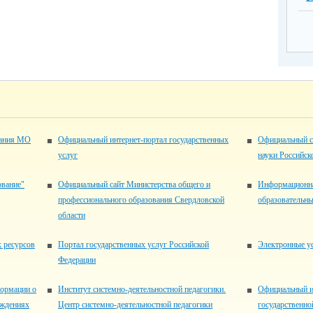
вания МО
Официальный интернет-портал государственных
Официальный с
услуг
науки Российск
ование"
Официальный сайт Министерства общего и
Информационна
профессионального образования Свердловской
образовательн
области
 ресурсов
Портал государственных услуг Российской
Электронные ус
Федерации
ормации о
Институт системно-деятельностной педагогики.
Официальный 
еждениях
Центр системно-деятельностной педагогики
государственно