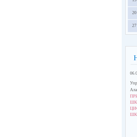
20
27
06.
Упр
Ала
ПР
ШК
ЦИ
ШК