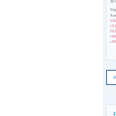
30.
Упр
Ала
УВ
СЕ
ПЕ
ОБ
«М
Н