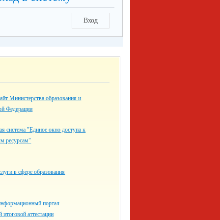
Вход
айт Министерства образования и
ой Федерации
я система "Единое окно доступа к
ым ресурсам"
луги в сфере образования
информационный портал
й итоговой аттестации