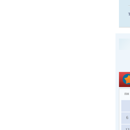
пн
6
13