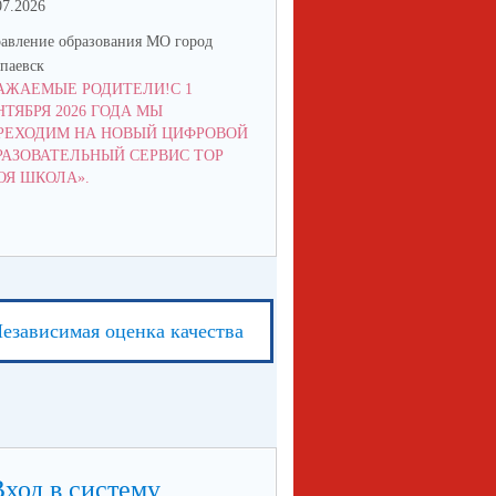
07.2026
21.05.2026
авление образования МО город
Управление образования МО го
паевск
Алапаевск
АЖАЕМЫЕ РОДИТЕЛИ!С 1
ГРАФИК ВЫДАЧИ ПУТЕВОК В
НТЯБРЯ 2026 ГОДА МЫ
"СПУТНИК"
РЕХОДИМ НА НОВЫЙ ЦИФРОВОЙ
РАЗОВАТЕЛЬНЫЙ СЕРВИС ТОР
ОЯ ШКОЛА».
езависимая оценка качества
Вход в систему