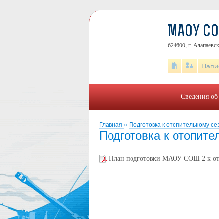
МАОУ С
624600, г. Алапаевск
Напи
Сведения об
Главная
»
Подготовка к отопительному се
Подготовка к отопите
План подготовки МАОУ СОШ 2 к отоп