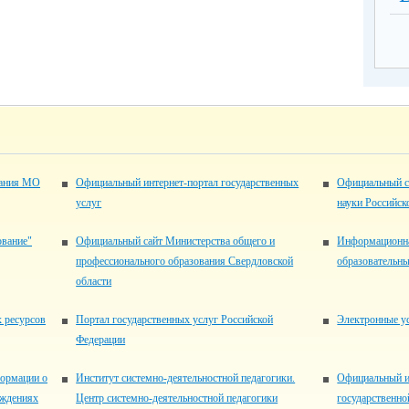
вания МО
Официальный интернет-портал государственных
Официальный с
услуг
науки Российск
ование"
Официальный сайт Министерства общего и
Информационна
профессионального образования Свердловской
образовательн
области
 ресурсов
Портал государственных услуг Российской
Электронные ус
Федерации
ормации о
Институт системно-деятельностной педагогики.
Официальный 
еждениях
Центр системно-деятельностной педагогики
государственно