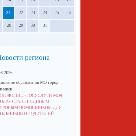
21
22
23
24
25
26
28
29
30
31
Новости региона
08.2026
05.06.2026
авление образования МО город
Управление образования МО го
паевск
Алапаевск
ИЛОЖЕНИЕ «ГОСУСЛУГИ МОЯ
СТАРТОВАЛ ПРИЕМ ЗАЯВОК
ОЛА» СТАНЕТ ЕДИНЫМ
КОНКУРС «ЛУЧШИЙ ВОЖАТ
ФРОВЫМ ПОМОЩНИКОМ ДЛЯ
РОССИИ»!
ОЛЬНИКОВ И РОДИТЕЛЕЙ