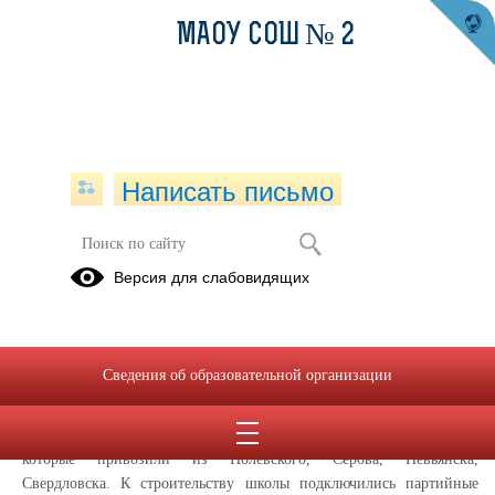
МАОУ СОШ № 2
Написать письмо
История школы
Версия для слабовидящих
17 августа 1987 года. На строительной площадке школы - первые
рабочие. Руководство строительного треста "Алапаевскстрой"
доверило строить школьное здание Верхне-Синячихинскому
Сведения об образовательной организации
управлению. Прорабом был назначен дисциплинированный,
ответственный специалист Никитин Владимир Васильевич. Здание
строилось из специальных железобетонных панелей и блоков,
которые привозили из Полевского, Серова, Невьянска,
Свердловска. К строительству школы подключились партийные