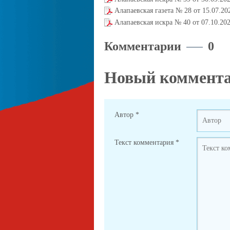
Алапаевская газета № 28 от 15.07.20
Алапаевская искра № 40 от 07.10.20
Комментарии
0
Новый коммент
Автор
*
Текст комментария
*