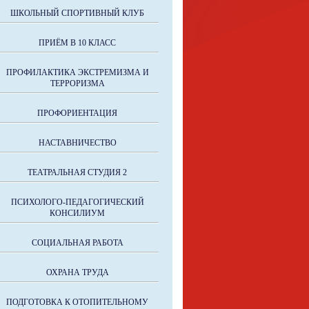
ШКОЛЬНЫЙ СПОРТИВНЫЙ КЛУБ
ПРИЁМ В 10 КЛАСС
ПРОФИЛАКТИКА ЭКСТРЕМИЗМА И
ТЕРРОРИЗМА
ПРОФОРИЕНТАЦИЯ
НАСТАВНИЧЕСТВО
ТЕАТРАЛЬНАЯ СТУДИЯ 2
ПСИХОЛОГО-ПЕДАГОГИЧЕСКИЙ
КОНСИЛИУМ
СОЦИАЛЬНАЯ РАБОТА
ОХРАНА ТРУДА
ПОДГОТОВКА К ОТОПИТЕЛЬНОМУ