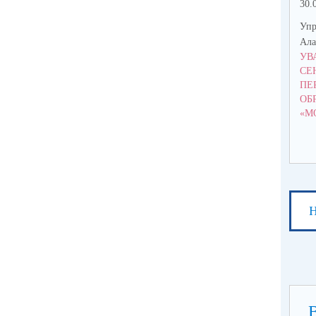
30.
Упр
Ала
УВ
СЕ
ПЕ
ОБ
«М
Н