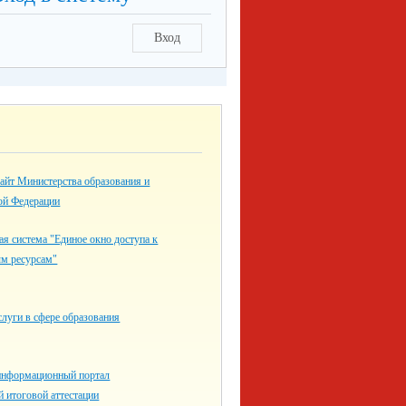
Вход
айт Министерства образования и
ой Федерации
я система "Единое окно доступа к
ым ресурсам"
луги в сфере образования
информационный портал
й итоговой аттестации