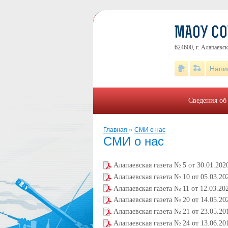
МАОУ С
624600, г. Алапаевск
Напи
Сведения об
Главная
»
СМИ о нас
СМИ о нас
Алапаевская газета № 5 от 30.01.202
Алапаевская газета № 10 от 05.03.20
Алапаевская газета № 11 от 12.03.20
Алапаевская газета № 20 от 14.05.20
Алапаевская газета № 21 от 23.05.20
Алапаевская газета № 24 от 13.06.20