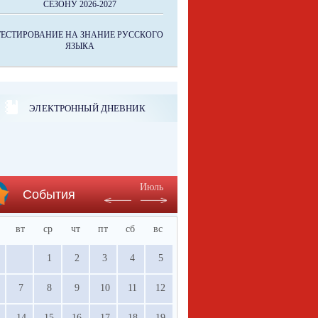
СЕЗОНУ 2026-2027
ТЕСТИРОВАНИЕ НА ЗНАНИЕ РУССКОГО
ЯЗЫКА
ЭЛЕКТРОННЫЙ ДНЕВНИК
Июль
События
вт
ср
чт
пт
сб
вс
1
2
3
4
5
7
8
9
10
11
12
14
15
16
17
18
19