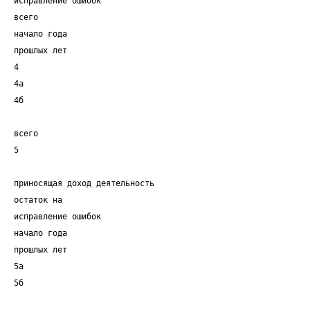
исправление ошибок
всего
начало года
прошлых лет
4
4а
4б
всего
5
приносящая доход деятельность
остаток на
исправление ошибок
начало года
прошлых лет
5а
5б