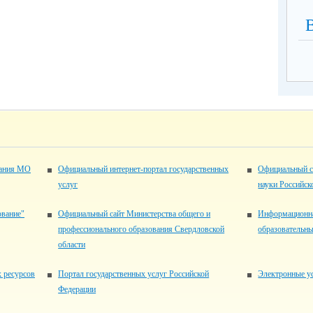
вания МО
Официальный интернет-портал государственных
Официальный с
услуг
науки Российск
ование"
Официальный сайт Министерства общего и
Информационна
профессионального образования Свердловской
образовательн
области
 ресурсов
Портал государственных услуг Российской
Электронные ус
Федерации