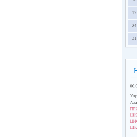
17
24
31
06.
Упр
Ала
ПР
ШК
ЦИ
ШК