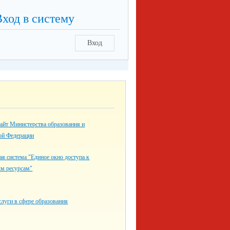
Вход в систему
Вход
айт Министерства образования и
ой Федерации
я система "Единое окно доступа к
ым ресурсам"
луги в сфере образования