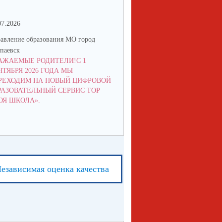
07.2026
21.05.2026
авление образования МО город
Управление образования МО го
паевск
Алапаевск
АЖАЕМЫЕ РОДИТЕЛИ!С 1
ГРАФИК ВЫДАЧИ ПУТЕВОК В
НТЯБРЯ 2026 ГОДА МЫ
"СПУТНИК"
РЕХОДИМ НА НОВЫЙ ЦИФРОВОЙ
РАЗОВАТЕЛЬНЫЙ СЕРВИС ТОР
ОЯ ШКОЛА».
езависимая оценка качества