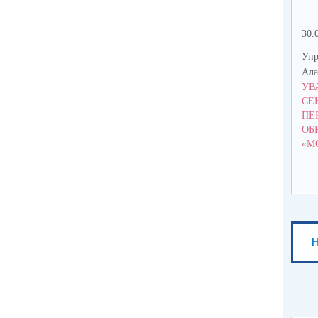
30.
Упр
Ала
УВ
СЕ
ПЕ
ОБ
«М
Н