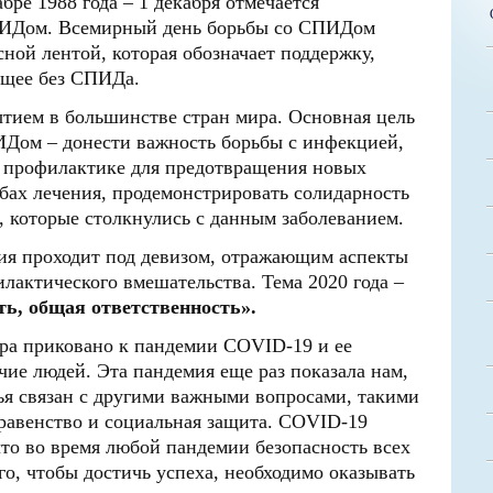
ре 1988 года – 1 декабря отмечается
ПИДом. Всемирный день борьбы со СПИДом
ной лентой, которая обозначает поддержку,
ущее без СПИДа.
ытием в большинстве стран мира. Основная цель
Дом – донести важность борьбы с инфекцией,
 профилактике для предотвращения новых
бах лечения, продемонстрировать солидарность
, которые столкнулись с данным заболеванием.
ия проходит под девизом, отражающим аспекты
лактического вмешательства. Тема 2020 года –
ь, общая ответственность».
ира приковано к пандемии COVID-19 и ее
ие людей. Эта пандемия еще раз показала нам,
вья связан с другими важными вопросами, такими
 равенство и социальная защита. COVID-19
что во время любой пандемии безопасность всех
го, чтобы достичь успеха, необходимо оказывать