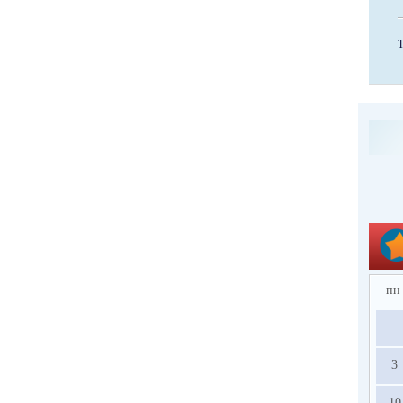
пн
3
10