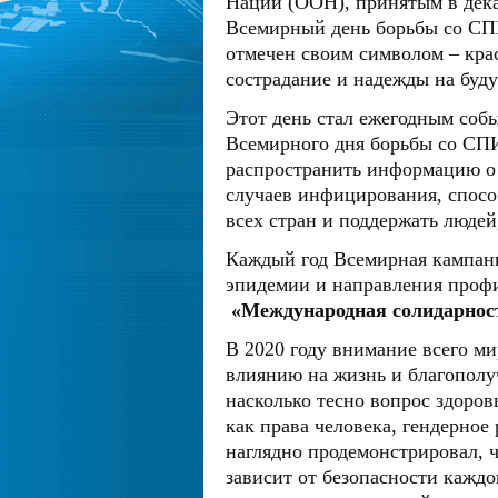
Наций (ООН), принятым в декаб
Всемирный день борьбы со С
отмечен своим символом – крас
сострадание и надежды на буд
Этот день стал ежегодным соб
Всемирного дня борьбы со СПИ
распространить информацию о
случаев инфицирования, спосо
всех стран и поддержать людей
Каждый год Всемирная кампан
эпидемии и направления профи
«Международная солидарност
В 2020 году внимание всего м
влиянию на жизнь и благополуч
насколько тесно вопрос здоро
как права человека, гендерное
наглядно продемонстрировал, 
зависит от безопасности каждо