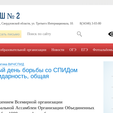
ОШ № 2
, Свердловской области, ул. Третьего Интернационала, 10.
8(34346) 3-03-80
сать письмо
 образовательной организации
Новости
ОГЭ
ЕГЭ
Фотоальбом
ктика ВИЧ/СПИД
ый день борьбы со СПИДом
идарность, общая
ешением Всемирной организации
еральной Ассамблеи Организации Объединенных