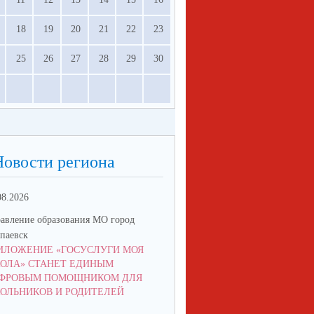
18
19
20
21
22
23
25
26
27
28
29
30
Новости региона
08.2026
05.06.2026
авление образования МО город
Управление образования МО го
паевск
Алапаевск
ИЛОЖЕНИЕ «ГОСУСЛУГИ МОЯ
СТАРТОВАЛ ПРИЕМ ЗАЯВОК
ОЛА» СТАНЕТ ЕДИНЫМ
КОНКУРС «ЛУЧШИЙ ВОЖАТ
ФРОВЫМ ПОМОЩНИКОМ ДЛЯ
РОССИИ»!
ОЛЬНИКОВ И РОДИТЕЛЕЙ