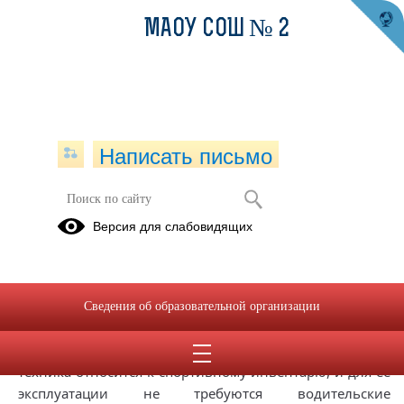
МАОУ СОШ № 2
Написать письмо
Начальник ГАИ информирует
Версия для слабовидящих
18.03.2025
Госавтоинспекция напоминает: питбайк — это
транспортное средство, и для его управления нужны
Сведения об образовательной организации
права В последнее время среди некоторых владельцев
питбайков сложилось ошибочное мнение, что данная
техника относится к спортивному инвентарю, и для её
эксплуатации не требуются водительские