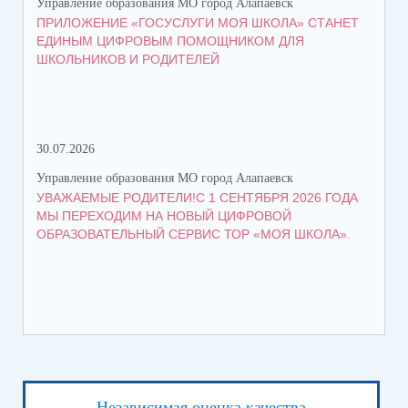
Управление образования МО город Алапаевск
Упр
ПРИЛОЖЕНИЕ «ГОСУСЛУГИ МОЯ ШКОЛА» СТАНЕТ
СТ
ЕДИНЫМ ЦИФРОВЫМ ПОМОЩНИКОМ ДЛЯ
ВО
ШКОЛЬНИКОВ И РОДИТЕЛЕЙ
30.07.2026
21.
Управление образования МО город Алапаевск
Упр
УВАЖАЕМЫЕ РОДИТЕЛИ!С 1 СЕНТЯБРЯ 2026 ГОДА
ГР
МЫ ПЕРЕХОДИМ НА НОВЫЙ ЦИФРОВОЙ
ОБРАЗОВАТЕЛЬНЫЙ СЕРВИС ТОР «МОЯ ШКОЛА».
Независимая оценка качества