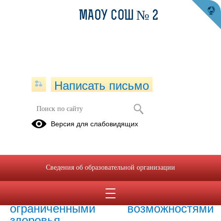
МАОУ СОШ № 2
Написать письмо
Доступная среда
Версия для слабовидящих
20.05.2025
Материально-техническое
Сведения об образовательной организации
обеспечение образовательной
деятельности, в том числе в
отношении инвалидов и лиц с
ограниченными возможностями
здоровья