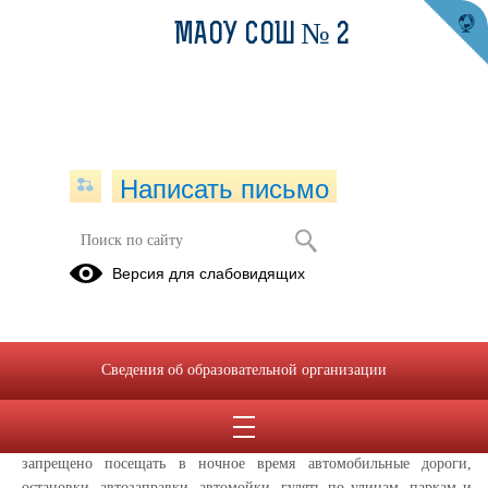
МАОУ СОШ № 2
Написать письмо
Комендантский час
Версия для слабовидящих
14.05.2025
Уважаемые родители!
Администрация школы напоминает Вам, что в
Сведения об образовательной организации
Свердловской области комендантский час установлен с 22:00 до
6:00.
Детям до 16-ти лет без сопровождения взрослых
запрещено посещать в ночное время автомобильные дороги,
остановки, автозаправки, автомойки, гулять по улицам, паркам и