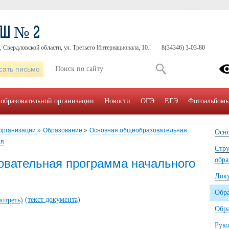
ОШ № 2
, Свердловской области, ул. Третьего Интернационала, 10.
8(34346) 3-03-80
сать письмо
 образовательной организации
Новости
ОГЭ
ЕГЭ
Фотоальбом
 организации
»
Образование
»
Основная общеобразовательная
Осно
ия
Стру
обра
вательная программа начального
Док
Обр
(текст документа)
отреть)
Обра
Руко