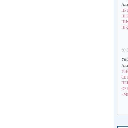
Ала
ПР
ШК
ЦИ
ШК
30.
Упр
Ала
УВ
СЕ
ПЕ
ОБ
«М