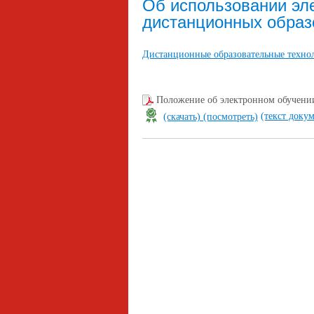
Об использовании эле
дистанционных образ
Дистанционные образовательные техно
Положение об электронном обучени
(текст доку
(скачать)
(посмотреть)