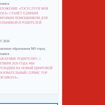
паевск
Алапаевск
ИЛОЖЕНИЕ «ГОСУСЛУГИ МОЯ
СТАРТОВАЛ ПРИЕМ ЗАЯВОК
ОЛА» СТАНЕТ ЕДИНЫМ
КОНКУРС «ЛУЧШИЙ ВОЖАТ
ФРОВЫМ ПОМОЩНИКОМ ДЛЯ
РОССИИ»!
ОЛЬНИКОВ И РОДИТЕЛЕЙ
07.2026
21.05.2026
авление образования МО город
Управление образования МО го
паевск
Алапаевск
АЖАЕМЫЕ РОДИТЕЛИ!С 1
ГРАФИК ВЫДАЧИ ПУТЕВОК В
НТЯБРЯ 2026 ГОДА МЫ
"СПУТНИК"
РЕХОДИМ НА НОВЫЙ ЦИФРОВОЙ
РАЗОВАТЕЛЬНЫЙ СЕРВИС ТОР
ОЯ ШКОЛА».