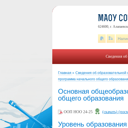
МАОУ С
624600, г. Алапаевск
Напи
Сведения об
Главная
»
Сведения об образовательной
программа начального общего образован
Основная общеобразо
общего образования
ООП НОО 24-25
(скачать)
(посм
Уровень образования