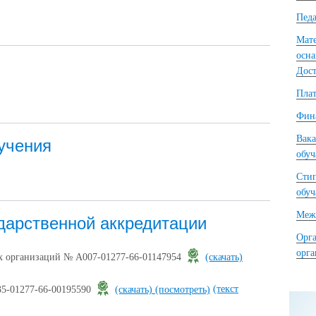
Педа
Мате
осна
Дост
Плат
Фина
Вака
учения
обу
Сти
обу
Межд
дарственной аккредитации
Орга
орг
ых организаций № А007-01277-66-01147954
(скачать)
(текст
35-01277-66-00195590
(скачать)
(посмотреть)